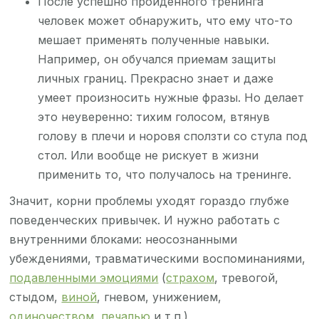
После успешно пройденного тренинга
человек может обнаружить, что ему что-то
мешает применять полученные навыки.
Например, он обучался приемам защиты
личных границ. Прекрасно знает и даже
умеет произносить нужные фразы. Но делает
это неуверенно: тихим голосом, втянув
голову в плечи и норовя сползти со стула под
стол. Или вообще не рискует в жизни
применить то, что получалось на тренинге.
Значит, корни проблемы уходят гораздо глубже
поведенческих привычек. И нужно работать с
внутренними блоками: неосознанными
убеждениями, травматическими воспоминаниями,
подавленными эмоциями
(
страхом
, тревогой,
стыдом,
виной
, гневом, унижением,
одиночеством
,
печалью
и т.п.)